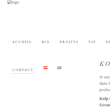
ACCUEIL
BIO
PROJETS
VIP
E
K
CONTACT
Je su
dans l
profes
Kolp 
Urruti